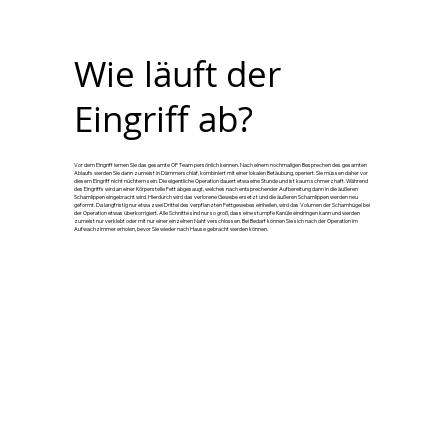
Wie läuft der
Eingriff ab?
Vor dem Eingriff lernen Sie das gesamte OP Team persönlich kennen. Nach einem nochmaligen Besprechen des gesamten
Ablaufs werden Sie dann zumeist in Dämmerschlaf, kombiniert mit einer lokalen Betäubung, operiert. Sie müssen daher vor
diesem Eingriff nicht nüchtern sein. Die eigentliche Operation dauert etwa eine Stunde und ist kaum schmerzhaft. Während
des Eingriffs wird an einer Körperstelle Fett abgesaugt, welches nach entsprechender Aufbereitung dann in die äußeren
Schamlippen eingebracht wird. Hierdurch wird das verlorene Gewebe ersetzt und die äußeren Schamlippen werden neu
geformt. Da langfristig nur etwa zwei Drittel des verpflanzten Fettgewebes einheilen, wird das Volumen der Schamhügel bei
der Operation etwas überkorrigiert. Alle Schnitte sind nur so groß, dass eine stumpfe Kanüle eindringen kann und werden
zumeist nur verklebt oder mit nur einer einzelnen Naht verschlossen. Bei Bedarf können Sie sich nach der Operation im
Aufwachzimmer erholen, bevor Sie wieder nach Hause gebracht werden können.