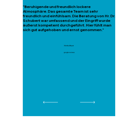
"Beruhigende und freundlich lockere
Atmosphäre. Das gesamte Team ist sehr
freundlich und einfühlsam. Die Beratung von Hr. Dr.
Schubert war umfassend und der Eingriff wurde
äußerst kompetent durchgeführt. Hier fühlt man
sich gut aufgehoben und ernst genommen."
Monika Beyer
google reviews