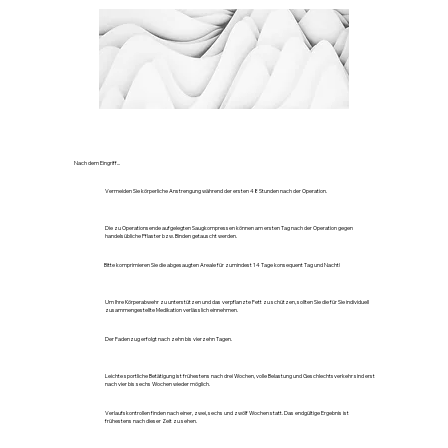
Nach dem Eingriff...
Vermeiden Sie körperliche Anstrengung während der ersten 48 Stunden nach der Operation.
Die zu Operationsende aufgelegten Saugkompressen können am ersten Tag nach der Operation gegen
handelsübliche Pflaster bzw. Binden getauscht werden.
Bitte komprimieren Sie die abgesaugten Areale für zumindest 14 Tage konsequent Tag und Nacht!
Um Ihre Körperabwehr zu unterstützen und das verpflanzte Fett zu schützen, sollten Sie die für Sie individuell
zusammengestellte Medikation verlässlich einnehmen.
Der Fadenzug erfolgt nach zehn bis vierzehn Tagen.
Leichte sportliche Betätigung ist frühestens nach drei Wochen, volle Belastung und Geschlechtsverkehr sind erst
nach vier bis sechs Wochen wieder möglich.
Verlaufskontrollen finden nach einer, zwei, sechs und zwölf Wochen statt. Das endgültige Ergebnis ist
frühestens nach dieser Zeit zu sehen.