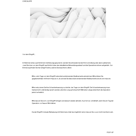
CHECKLISTE
Vor dem Eingriff...
Im Rahmen eines ausführlichen Aufklärungsgesprächs werden Sie entweder bei der Erstvorstellung oder aber spätestens
zwei Wochen vor dem Eingriff ausführlich über den detaillierten Behandlungsablauf und die Operationsrisiken aufgeklärt. Zur
Erinnerung finden Sie hier einige Punkte, welche Sie beachten sollten:
Bitte zehn Tage vor dem Eingriff keine blutverdünnenden Medikamente einnehmen. Bitte klären Sie
gegebenenfalls mit Ihrem Hausarzt, ob und wie Sie diese blutverdünnenden Medikamente ersetzen müssen.
Bitte reduzieren Sie Ihre Schambehaarung ca. drei bis vier Tage vor dem Eingriff. Die Schambehaarung muss
hierbei nicht vollständig rasiert werden, eine Kürzung auf etwa fünf Millimeter Länge erleichtert die Operation
jedoch erheblich.
Bitte lassen Sie sich zum Eingriff bringen und danach wieder abholen. Auch ist es vorteilhaft, wenn Sie am Tag der
Operation zu Hause Hilfe hätten.
Da der Eingriff in lokaler Betäubung mit Dämmerschlaf durchgeführt wird, müssen Sie zuvor nicht nüchtern sein.
POST-OP