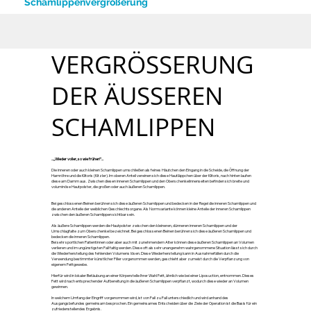
Schamlippenvergrößerung
VERGRÖSSERUNG D
ER ÄUSSEREN SC
HAMLIPPEN
...„Wieder voller, so wie früher!“...
Die inneren oder auch kleinen Schamlippen umschließen als feines Häutchen den Eingang in die Scheide, die Öffnung der
Harnröhre und die Klitoris (Kitzler). Im oberen Anteil vereinen sich diese Hautläppchen über der Klitoris, nach hinten laufen
diese am Damm aus. Zwischen diesen inneren Schamlippen und den Oberschenkelinnenseiten befinden sich breite und
voluminöse Hautpolster, die großen oder auch äußeren Schamlippen.
Bei geschlossenen Beinen berühren sich diese äußeren Schamlippen und bedecken in der Regel die inneren Schamlippen und
die anderen Anteile der weiblichen Geschlechtsorgane. Als Normvariante können kleine Anteile der inneren Schamlippen
zwischen den äußeren Schamlippen sichtbar sein.
Als äußere Schamlippen werden die Hautpolster zwischen den kleineren, dünneren inneren Schamlippen und der
Umschlagfalte zum Oberschenkel bezeichnet. Bei geschlossenen Beinen berühren sich diese äußeren Schamlippen und
bedecken die inneren Schamlippen.
Bei sehr sportlichen Patientinnen oder aber auch mit zunehmendem Alter können diese äußeren Schamlippen an Volumen
verlieren und im ungünstigsten Fall faltig werden. Diese oft als sehr unangenehm wahrgenommene Situation lässt sich durch
die Wiederherstellung des fehlenden Volumens lösen. Diese Wiederherstellung kann in Ausnahmefällen durch die
Verwendung bestimmter künstlicher Filler vorgenommen werden, geschieht aber zumeist durch die Verpflanzung von
eigenem Fettgewebe.
Hierfür wird in lokaler Betäubung an einer Körperstelle Ihrer Wahl Fett, ähnlich wie bei einer Liposuction, entnommen. Dieses
Fett wird nach entsprechender Aufbereitung in die äußeren Schamlippen verpflanzt, wodurch diese wieder an Volumen
gewinnen.
In welchem Umfang der Eingriff vorgenommen wird, ist von Fall zu Fall unterschiedlich und wird anhand des
Ausgangsbefundes gemeinsam besprochen. Ein gemeinsames Entscheiden über die Ziele der Operation ist die Basis für ein
zufriedenstellendes Ergebnis.